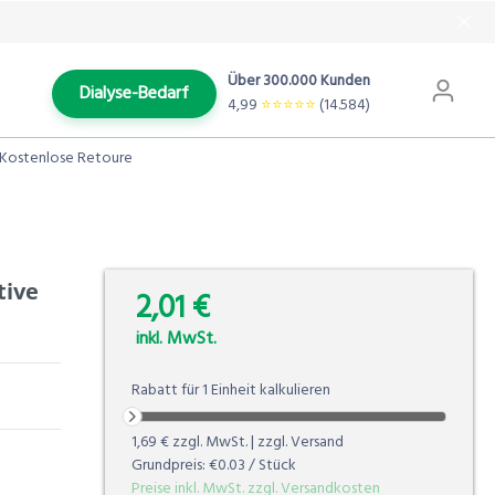
Über 300.000 Kunden
Dialyse-Bedarf
4,99
⭐️⭐️⭐️⭐️⭐️
(14.584)
Kostenlose Retoure
tive
2,01 €
0.00%
inkl. MwSt.
Rabatt für
1
Einheit
kalkulieren
1,69 €
zzgl. MwSt. | zzgl. Versand
Grundpreis:
€0.03
/ Stück
Preise inkl. MwSt. zzgl. Versandkosten