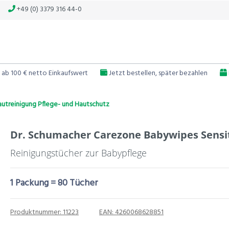
+49 (0) 3379 316 44-0
 ab 100 € netto Einkaufswert
Jetzt bestellen, später bezahlen
utreinigung Pflege- und Hautschutz
Dr. Schumacher Carezone Babywipes Sensi
Reinigungstücher zur Babypflege
1 Packung = 80 Tücher
Produktnummer:
11223
EAN:
4260068628851