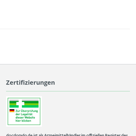
Zertifizierungen
docdorado.de ist als Arzneimittelhändler im offiziellen Register des