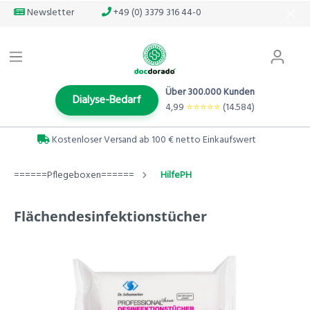
Newsletter
+49 (0) 3379 316 44-0
Über 300.000 Kunden
Dialyse-Bedarf
4,99
⭐️⭐️⭐️⭐️⭐️
(14.584)
Kostenloser Versand ab 100 € netto Einkaufswert
======Pflegeboxen======
HilfePH
Flächendesinfektionstücher