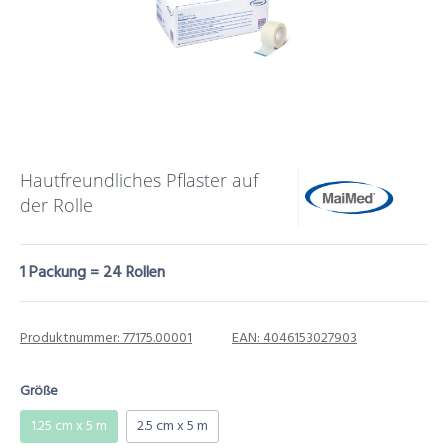
Hautfreundliches Pflaster auf
der Rolle
1 Packung = 24 Rollen
Produktnummer:
77175.00001
EAN:
4046153027903
Größe
1.25 cm x 5 m
2.5 cm x 5 m