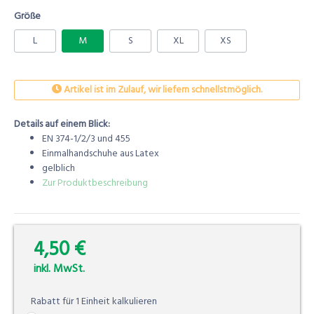
Größe
L
M
S
XL
XS
Artikel ist im Zulauf, wir liefern schnellstmöglich.
Details auf einem Blick:
EN 374-1/2/3 und 455
Einmalhandschuhe aus Latex
gelblich
Zur Produktbeschreibung
4,50 €
0.00%
inkl. MwSt.
Rabatt für
1
Einheit
kalkulieren