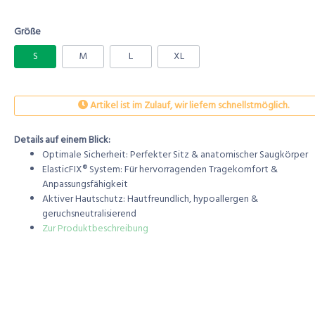
Größe
S
M
L
XL
Artikel ist im Zulauf, wir liefern schnellstmöglich.
Details auf einem Blick:
Optimale Sicherheit: Perfekter Sitz & anatomischer Saugkörper
ElasticFIX® System: Für hervorragenden Tragekomfort &
Anpassungsfähigkeit
Aktiver Hautschutz: Hautfreundlich, hypoallergen &
geruchsneutralisierend
Zur Produktbeschreibung