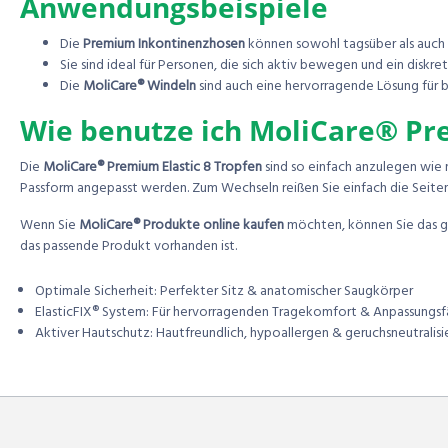
Anwendungsbeispiele
Die
Premium Inkontinenzhosen
können sowohl tagsüber als auch n
Sie sind ideal für Personen, die sich aktiv bewegen und ein diskre
Die
MoliCare® Windeln
sind auch eine hervorragende Lösung für b
Wie benutze ich MoliCare® Pre
Die
MoliCare® Premium Elastic 8 Tropfen
sind so einfach anzulegen wie n
Passform angepasst werden. Zum Wechseln reißen Sie einfach die Seiten
Wenn Sie
MoliCare® Produkte online kaufen
möchten, können Sie das g
das passende Produkt vorhanden ist.
Optimale Sicherheit: Perfekter Sitz & anatomischer Saugkörper
ElasticFIX® System: Für hervorragenden Tragekomfort & Anpassungsf
Aktiver Hautschutz: Hautfreundlich, hypoallergen & geruchsneutralis