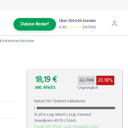
Über 300.000 Kunden
Dialyse-Bedarf
4,99
⭐️⭐️⭐️⭐️⭐️
(14.584)
Kostenlose Retoure
18,19 €
0.00%
22.79€
20.18%
inkl. MwSt.
Ursprünglich
Rabatt für
1
Einheit
kalkulieren
15,29 €
zzgl. MwSt. | zzgl. Versand
Grundpreis:
€0.70
/ Stück
Preise inkl. MwSt. zzgl. Versandkosten