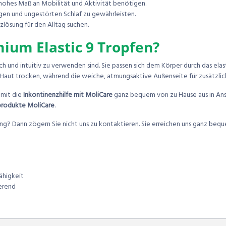
n hohes Maß an Mobilität und Aktivität benötigen.
gen und ungestörten Schlaf zu gewährleisten.
lösung für den Alltag suchen.
ium Elastic 9 Tropfen?
fach und intuitiv zu verwenden sind. Sie passen sich dem Körper durch das el
ie Haut trocken, während die weiche, atmungsaktive Außenseite für zusätzli
mit die
Inkontinenzhilfe mit MoliCare
ganz bequem von zu Hause aus in An
produkte MoliCare
.
? Dann zögern Sie nicht uns zu kontaktieren. Sie erreichen uns ganz beque
ähigkeit
ierend