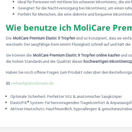
Ideal für Personen mit mittlerer bis schwerer Inkontinenz, die ei
Geeignet für die Nachtversorgung bei Inkontinenz, um einen ruhi
Perfekt für Menschen, die eine diskrete und bequeme Inkontinenz
Wie benutze ich MoliCare Prem
Die
MoliCare Premium Elastic 9 Tropfen
sind so konzipiert, dass sie ein
wechseln. Der saugfähige Kern nimmt Flüssigkeit schnell auf und hält d
Sie können die
MoliCare Premium Elastic 9 Tropfen online kaufen
und so
die hohen Standards und die Qualität dieser
hochwertigen Inkontinenz
Haben Sie noch offene Fragen zum Produkt oder über den Bestellvorgang
📧
verkauf@docdorado.de
Optimale Sicherheit: Perfekter Sitz & anatomischer Saugkörper
ElasticFIX® System: Für hervorragenden Tragekomfort & Anpassungsf
Aktiver Hautschutz: Hautfreundlich, hypoallergen & geruchsneutralis