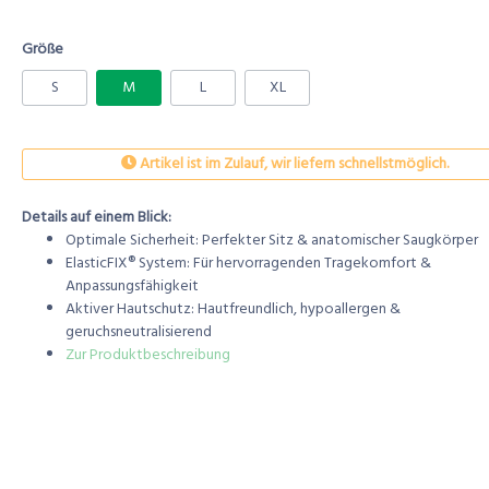
Größe
S
M
L
XL
Artikel ist im Zulauf, wir liefern schnellstmöglich.
Details auf einem Blick:
Optimale Sicherheit: Perfekter Sitz & anatomischer Saugkörper
ElasticFIX® System: Für hervorragenden Tragekomfort &
Anpassungsfähigkeit
Aktiver Hautschutz: Hautfreundlich, hypoallergen &
geruchsneutralisierend
Zur Produktbeschreibung