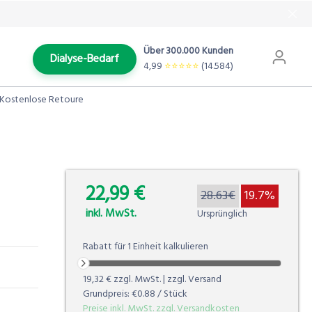
Über 300.000 Kunden
Dialyse-Bedarf
4,99
⭐️⭐️⭐️⭐️⭐️
(14.584)
Kostenlose Retoure
22,99 €
0.00%
28.63€
19.7%
inkl. MwSt.
Ursprünglich
Rabatt für
1
Einheit
kalkulieren
19,32 €
zzgl. MwSt. | zzgl. Versand
Grundpreis:
€0.88
/ Stück
Preise inkl. MwSt. zzgl. Versandkosten