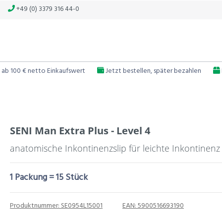
+49 (0) 3379 316 44-0
 ab 100 € netto Einkaufswert
Jetzt bestellen, später bezahlen
SENI Man Extra Plus - Level 4
anatomische Inkontinenzslip für leichte Inkontinenz
1 Packung = 15 Stück
Produktnummer:
SE0954L15001
EAN:
5900516693190