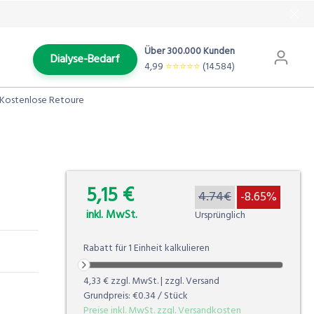
Über 300.000 Kunden
Dialyse-Bedarf
4,99
⭐️⭐️⭐️⭐️⭐️
(14.584)
Kostenlose Retoure
5,15 €
0.00%
4.74€
-8.65%
inkl. MwSt.
Ursprünglich
Rabatt für
1
Einheit
kalkulieren
4,33 €
zzgl. MwSt. | zzgl. Versand
Grundpreis:
€0.34
/ Stück
Preise inkl. MwSt. zzgl. Versandkosten