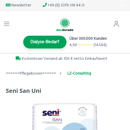
Newsletter
+49 (0) 3379 316 44-0
Über 300.000 Kunden
Dialyse-Bedarf
4,99
⭐️⭐️⭐️⭐️⭐️
(14.584)
Kostenloser Versand ab 100 € netto Einkaufswert
======Pflegeboxen======
LZ-Consulting
Seni San Uni