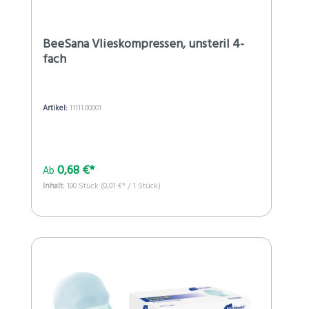
BeeSana Vlieskompressen, unsteril 4-
fach
Artikel:
11111.00001
0,68 €*
Ab
Inhalt:
100 Stück
(0,01 €* / 1 Stück)