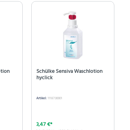
tion
Schülke Sensiva Waschlotion
hyclick
Artikel:
11187.00001
3,47 €*