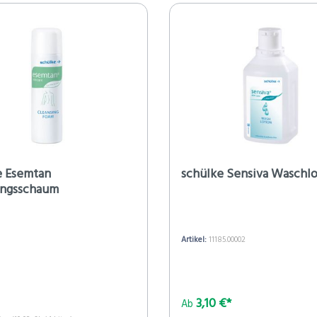
e Esemtan
schülke Sensiva Waschlo
ungsschaum
3
Artikel:
11185.00002
3,10 €*
Ab