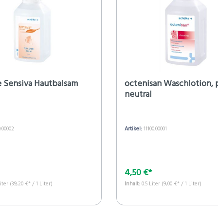
 Sensiva Hautbalsam
octenisan Waschlotion, 
neutral
0.00002
Artikel:
11100.00001
4,50 €*
Liter
(39,20 €* / 1 Liter)
Inhalt:
0.5 Liter
(9,00 €* / 1 Liter)