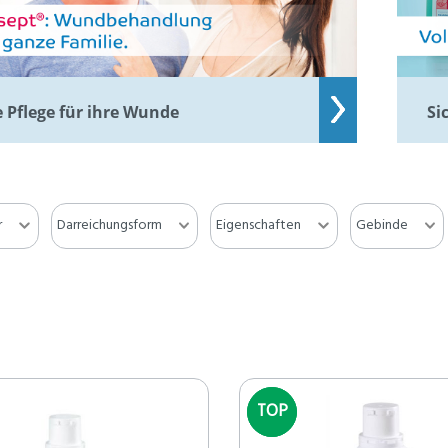
 Pflege für ihre Wunde
Si
r
Darreichungsform
Eigenschaften
Gebinde
TOP
TOP