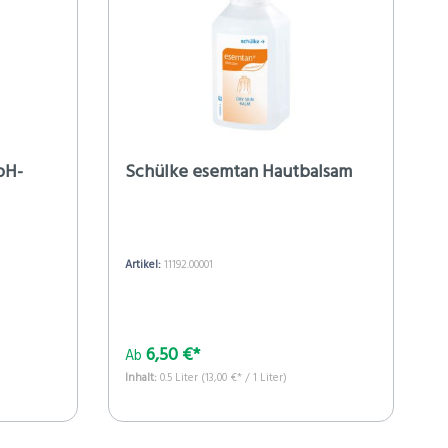
pH-
Schülke esemtan Hautbalsam
Artikel:
11192.00001
6,50 €*
Ab
Inhalt:
0.5 Liter
(13,00 €* / 1 Liter)